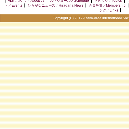
AISについて／About us
スケジュール／Schedule
トピック／Topics
ト／Events
ひらがなニュース／Hiragana News
会員募集／Membership
ンク／Links
Copyright (C) 2012 Asaka-area International Soci