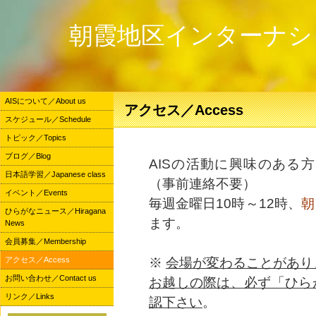
朝霞地区インターナシ
AISについて／About us
アクセス／Access
スケジュール／Schedule
トピック／Topics
ブログ／Blog
AISの活動に興味のある
日本語学習／Japanese class
（事前連絡不要）
イベント／Events
毎週金曜日10時～12時、
朝
ひらがなニュース／Hiragana
ます。
News
会員募集／Membership
アクセス／Access
※
会場が変わることがあり
お問い合わせ／Contact us
お越しの際は、必ず「ひら
リンク／Links
認下さい
。