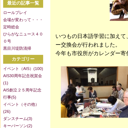
最近の記事一覧
ロールプレイ
会場が変わって・・・
定時総会
ひらがなニュース４０
いつもの日本語学習に加えて
０号
ー交換会が行われました。
黒目川堤防清掃
今年も市役所がカレンダー寄
カテゴリー
イベント（AIS）(100)
AIS30周年記念祝賀会
(1)
AIS創立２５周年記念
行事(5)
イベント（その他）
(26)
ダンスチーム(3)
キーパーソン(2)