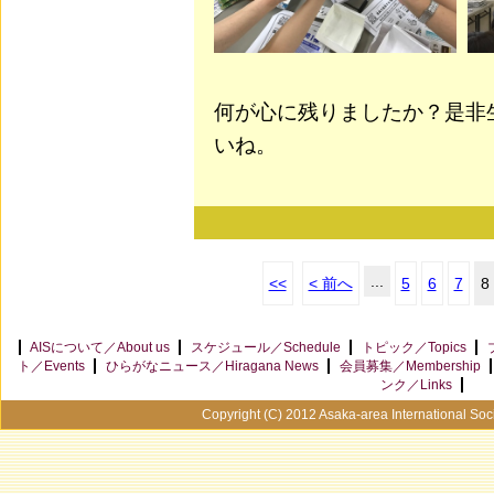
何が心に残りましたか？是非
いね。
...
<<
< 前へ
5
6
7
8
AISについて／About us
スケジュール／Schedule
トピック／Topics
ト／Events
ひらがなニュース／Hiragana News
会員募集／Membership
ンク／Links
Copyright (C) 2012 Asaka-area International Soci