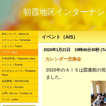
朝霞地区インターナシ
AISについて／About us
イベント（AIS）
スケジュール／Schedule
トピック／Topics
2020年1月21日 19時46分30秒 (Tu
ブログ／Blog
カレンダー交換会
日本語学習／Japanese class
イベント／Events
2020年のＡＩＳは図書館の
ひらがなニュース／Hiragana
News
ました。
会員募集／Membership
アクセス／Access
お問い合わせ／Contact us
リンク／Links