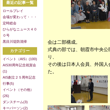
最近の記事一覧
ロールプレイ
会場が変わって・・・
定時総会
ひらがなニュース４０
０号
黒目川堤防清掃
会は二部構成。
式典の部では、朝霞市中央公
カテゴリー
り、
イベント（AIS）(100)
その後は日本人会員、
外国人
AIS30周年記念祝賀会
た。
(1)
AIS創立２５周年記念
行事(5)
イベント（その他）
(26)
ダンスチーム(3)
キーパーソン(2)