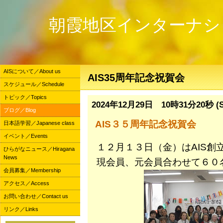
朝霞地区インターナシ
AISについて／About us
AIS35周年記念祝賀会
スケジュール／Schedule
トピック／Topics
2024年12月29日 10時31分20秒 (S
ブログ／Blog
AIS３５周年記念祝賀会
日本語学習／Japanese class
イベント／Events
１２月１３日（金）はAIS創
ひらがなニュース／Hiragana
News
現会員、元会員合わせて６０
会員募集／Membership
アクセス／Access
お問い合わせ／Contact us
リンク／Links