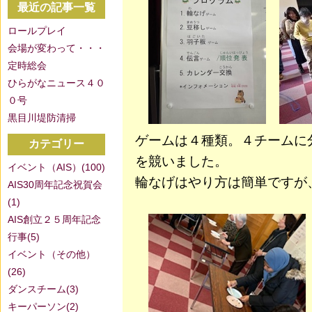
最近の記事一覧
ロールプレイ
会場が変わって・・・
定時総会
ひらがなニュース４０
０号
黒目川堤防清掃
ゲームは４種類。４チームに
カテゴリー
を競いました。
イベント（AIS）(100)
輪なげはやり方は簡単ですが
AIS30周年記念祝賀会
(1)
AIS創立２５周年記念
行事(5)
イベント（その他）
(26)
ダンスチーム(3)
キーパーソン(2)