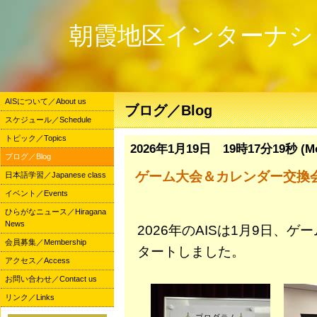
朝霞地区インターナシ
AISについて／About us
ブログ／Blog
スケジュール／Schedule
トピック／Topics
2026年1月19日 19時17分19秒 (M
ブログ／Blog
ゲーム大会＆カレンダー交換
日本語学習／Japanese class
イベント／Events
ひらがなニュース／Hiragana
News
2026年のAISは1月9日、
会員募集／Membership
タートしました。
アクセス／Access
お問い合わせ／Contact us
リンク／Links