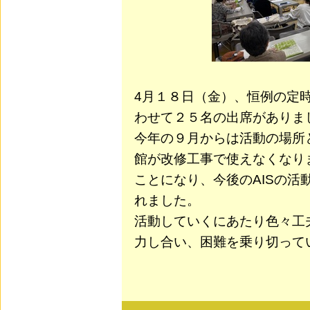
4
月１８日（金）、恒例の定
わせて２５名の出席がありま
今年の９月からは活動の場所
館が改修工事で使えなくなり
ことになり、今後の
AIS
の活
れました。
活動していくにあたり色々工
力し合い、困難を乗り切って