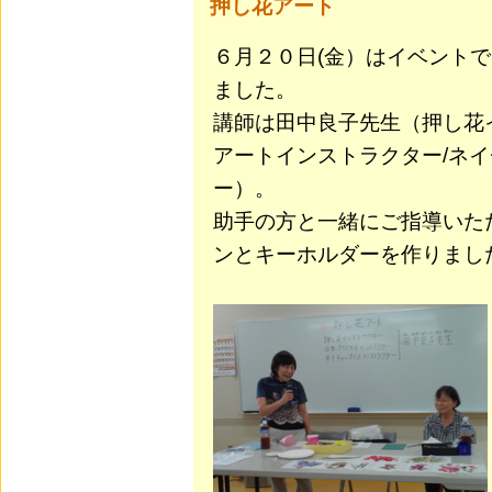
押し花アート
６月２０日
(
金）はイベントで
ました。
講師は田中良子先生（押し花
アートインストラクター
/
ネイ
ー）。
助手の方と一緒にご指導いた
ンとキーホルダーを作りまし