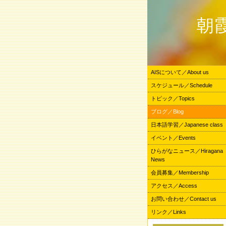
朝
AISについて／About us
スケジュール／Schedule
トピック／Topics
ブログ／Blog
日本語学習／Japanese class
イベント／Events
ひらがなニュース／Hiragana
News
会員募集／Membership
アクセス／Access
お問い合わせ／Contact us
リンク／Links