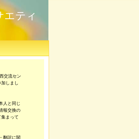
サエティ
西交流セン
参加しまし
本人と同じ
情報交換の
て集まって
・翻訳に関