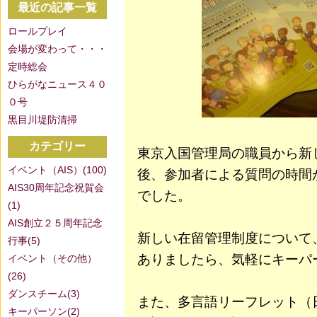
最近の記事一覧
ロールプレイ
会場が変わって・・・
定時総会
ひらがなニュース４０
０号
黒目川堤防清掃
カテゴリー
東京入国管理局の職員から新
イベント（AIS）(100)
後、参加者による質問の時間
AIS30周年記念祝賀会
でした。
(1)
AIS創立２５周年記念
新しい在留管理制度について
行事(5)
ありましたら、気軽にキーパ
イベント（その他）
(26)
ダンスチーム(3)
また、多言語リーフレット（
キーパーソン(2)