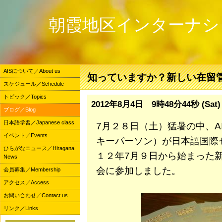
朝霞地区インターナシ
AISについて／About us
知っていますか？新しい在留
スケジュール／Schedule
トピック／Topics
2012年8月4日 9時48分44秒 (Sat)
ブログ／Blog
日本語学習／Japanese class
7月２８日（土）猛暑の中、A
イベント／Events
キーパーソン）が日本語国際
ひらがなニュース／Hiragana
１２年7月９日から始まった
News
会に参加しました。
会員募集／Membership
アクセス／Access
お問い合わせ／Contact us
リンク／Links