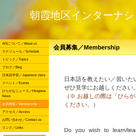
朝霞地区インターナシ
AISについて／About us
会員募集／Membership
スケジュール／Schedule
トピック／Topics
ブログ／Blog
日本語学習／Japanese class
日本語を教えたい／習いた
イベント／Events
ぜひ見学にお越しください
ひらがなニュース／Hiragana
（
※ お越しの際は「ひら
News
ください。
）
会員募集／Membership
アクセス／Access
お問い合わせ／Contact us
リンク／Links
Do you wish to learn/tea