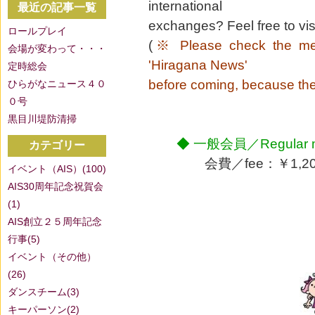
international
最近の記事一覧
exchanges? Feel free to visi
ロールプレイ
(
※ Please check the meet
会場が変わって・・・
'Hiragana News'
定時総会
before coming, because th
ひらがなニュース４０
０号
黒目川堤防清掃
◆ 一般会員／Regular 
カテゴリー
会費／fee：￥1,2
イベント（AIS）(100)
AIS30周年記念祝賀会
(1)
AIS創立２５周年記念
行事(5)
イベント（その他）
(26)
ダンスチーム(3)
キーパーソン(2)